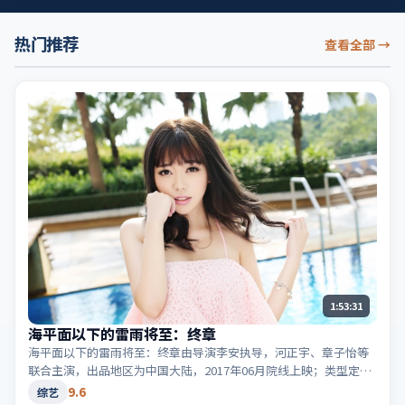
热门推荐
查看全部
→
1:53:31
海平面以下的雷雨将至：终章
海平面以下的雷雨将至：终章由导演李安执导，河正宇、章子怡等
联合主演，出品地区为中国大陆，2017年06月院线上映；类型定位
为综艺·喜剧，轻快节奏与生活化笑点。适合检索「中国大陆喜
9.6
综艺