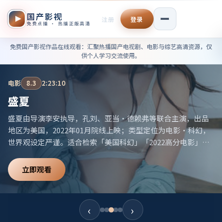
国产影视
注册
登录
免费点播 · 热播正版高清
免费国产影视作品在线观看——
免费国产影视作品在线观看
：汇聚热播国产电视剧、电影与综艺高清资源，仅
供个人学习交流使用。
电影
8.3
2:23:10
盛夏
盛夏由导演李安执导，孔刘、亚当·德赖弗等联合主演，出品
地区为美国，2022年01月院线上映；类型定位为电影·科幻，
世界观设定严谨。适合检索「美国科幻」「2022高分电影」等
相关关键词。
立即观看
‹
›