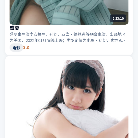
2:23:10
盛夏
盛夏由导演李安执导，孔刘、亚当·德赖弗等联合主演，出品地区
为美国，2022年01月院线上映；类型定位为电影·科幻，世界观设
定严谨。适合检索「美国科幻」「2022高分电影」等相关关键词。
8.3
电影