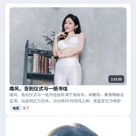
1:31:55
南风、告别仪式与一纸书信
南风、告别仪式与一纸书信由导演宁浩执导，梁朝伟、黄渤等联合
主演，出品地区为日本，2018年05月院线上映；类型定位为电影·
犯罪，黑白两道博弈。适合检索「日本犯罪」「2018高分电影」等
9.7
电影
相关关键词。