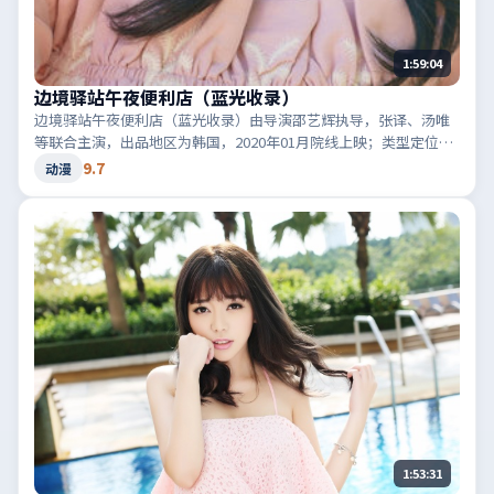
1:59:04
边境驿站午夜便利店（蓝光收录）
边境驿站午夜便利店（蓝光收录）由导演邵艺辉执导，张译、汤唯
等联合主演，出品地区为韩国，2020年01月院线上映；类型定位为
动漫·惊悚，音效与剪辑节奏凌厉。适合检索「韩国惊悚」「2020
9.7
动漫
高分动漫」等相关关键词。
1:53:31