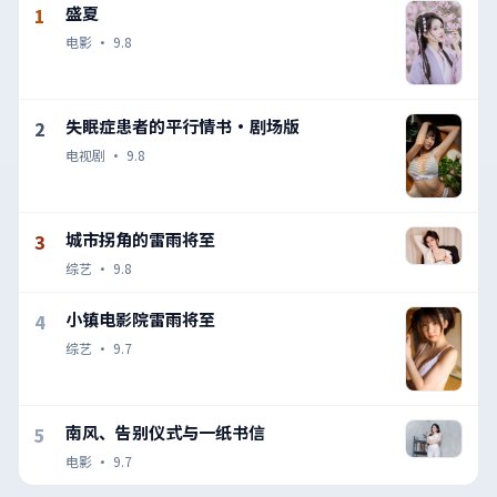
盛夏
1
电影
·
9.8
失眠症患者的平行情书·剧场版
2
电视剧
·
9.8
城市拐角的雷雨将至
3
综艺
·
9.8
小镇电影院雷雨将至
4
综艺
·
9.7
南风、告别仪式与一纸书信
5
电影
·
9.7