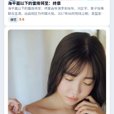
海平面以下的雷雨将至：终章
海平面以下的雷雨将至：终章由导演李安执导，河正宇、章子怡等
联合主演，出品地区为中国大陆，2017年06月院线上映；类型定位
为综艺·喜剧，轻快节奏与生活化笑点。适合检索「中国大陆喜
9.6
综艺
剧」「2017高分综艺」等相关关键词。