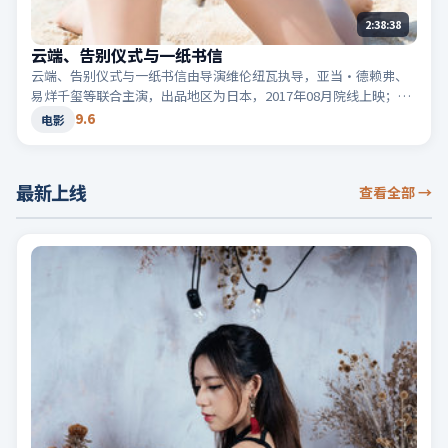
2:38:38
云端、告别仪式与一纸书信
云端、告别仪式与一纸书信由导演维伦纽瓦执导，亚当·德赖弗、
易烊千玺等联合主演，出品地区为日本，2017年08月院线上映；类
型定位为电影·喜剧，轻快节奏与生活化笑点。适合检索「日本喜
9.6
电影
剧」「2017高分电影」等相关关键词。
最新上线
查看全部
→