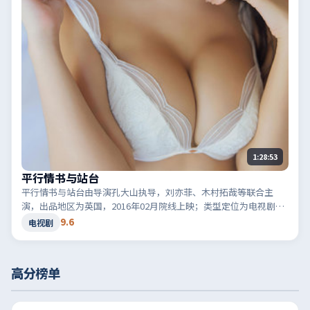
1:28:53
平行情书与站台
平行情书与站台由导演孔大山执导，刘亦菲、木村拓哉等联合主
演，出品地区为英国，2016年02月院线上映；类型定位为电视剧·
悬疑，真相在最后一刻揭晓。适合检索「英国悬疑」「2016高分电
9.6
电视剧
视剧」等相关关键词。
高分榜单