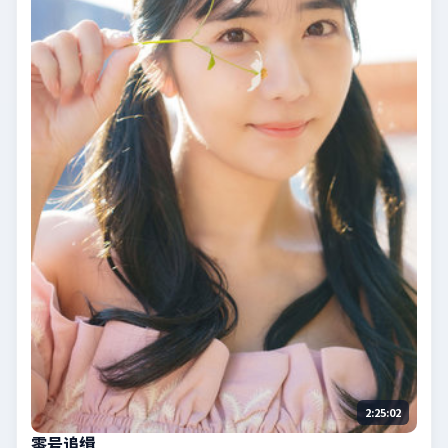
2:25:02
零号追缉