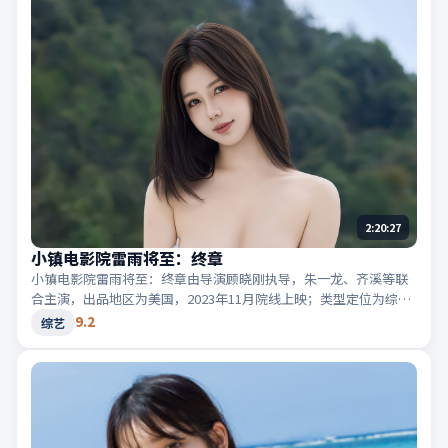
2:20:27
小镇电影院雷雨将至：终章
小镇电影院雷雨将至：终章由导演顾晓刚执导，朱一龙、齐溪等联
合主演，出品地区为美国，2023年11月院线上映；类型定位为综艺
·犯罪，黑白两道博弈。适合检索「美国犯罪」「2023高分综艺」
9.2
综艺
等相关关键词。