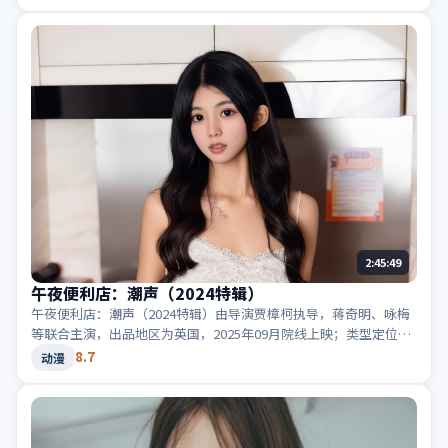
剧」「2017高分综艺」等相关关键词。
2:45:49
午夜便利店：潮声（2024特辑）
午夜便利店：潮声（2024特辑）由导演贾樟柯执导，蒋奇明、咏梅
等联合主演，出品地区为英国，2025年09月院线上映；类型定位为
动漫·惊悚，音效与剪辑节奏凌厉。适合检索「英国惊悚」「2025
8.7
动漫
高分动漫」等相关关键词。