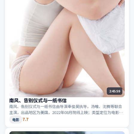
2:45:59
南风、告别仪式与一纸书信
南风、告别仪式与一纸书信由导演奉俊昊执导，汤唯、沈腾等联合
主演，出品地区为美国，2022年08月院线上映；类型定位为电影·
犯罪，黑白两道博弈。适合检索「美国犯罪」「2022高分电影」等
7.7
电影
相关关键词。